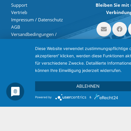
Support
Bleiben Sie mit 
Vertrieb
Verbindung
Impressum / Datenschutz
AGB
Versandbedingungen /
Zahlungsarten
Diese Website verwendet zustimmungspflichtige co
Copyright © 2026 Images 
akzeptieren“ klicken, werden diese Funktionen akt
e-cut ist ein Produkt der Image
für verschiedene Zwecke. Detaillierte Informatio
können Ihre Einwilligung jederzeit widerrufen.
ABLEHNEN
Powered by
&