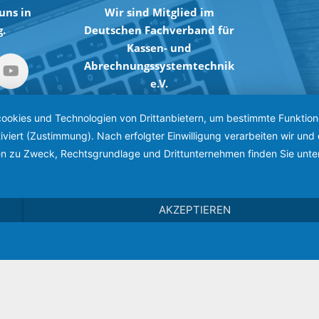
uns in
Wir sind Mitglied im
.
Deutschen Fachverband für
Kassen- und
Abrechnungssystemtechnik
e.V.
okies und Technologien von Drittanbietern, um bestimmte Funktionen 
& Words.
iviert (Zustimmung). Nach erfolgter Einwilligung verarbeiten wir un
s & Words GmbH
nen zu Zweck, Rechtsgrundlage und Drittunternehmen finden Sie unte
AKZEPTIEREN