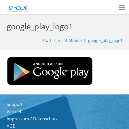
google_play_logo1
Start
e-cut Mobile
google_play_logo1
Support
Vertrieb
Impressum / Datenschutz
AGB