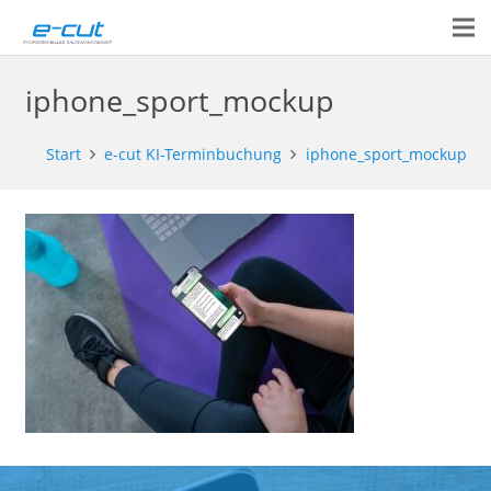
iphone_sport_mockup
Start
e-cut KI-Terminbuchung
iphone_sport_mockup