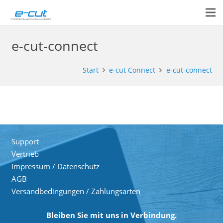
e-cut-connect
Start
e-cut Connect
e-cut-connect
Support
Vertrieb
Impressum / Datenschutz
AGB
Versandbedingungen / Zahlungsarten
Bleiben Sie mit uns in Verbindung.